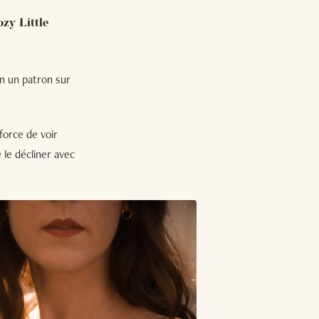
zy Little
ien un patron sur
force de voir
e le décliner avec