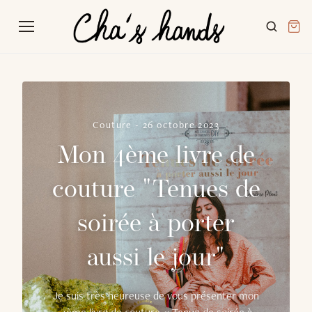
Couture
-
26 octobre 2023
Mon 4ème livre de
couture "Tenues de
soirée à porter
aussi le jour"
Je suis très heureuse de vous présenter mon