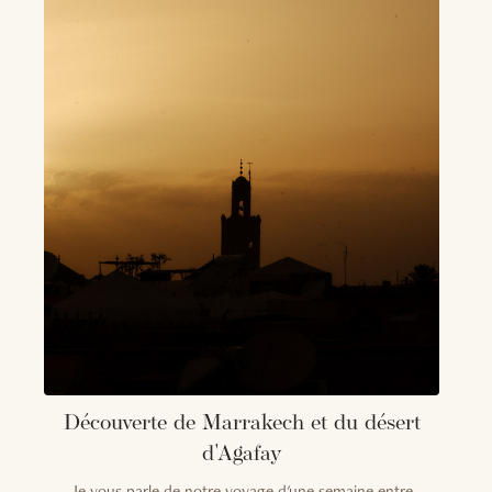
ge
Découverte de Marrakech et du désert
C
d'Agafay
la
Je vous parle de notre voyage d'une semaine entre