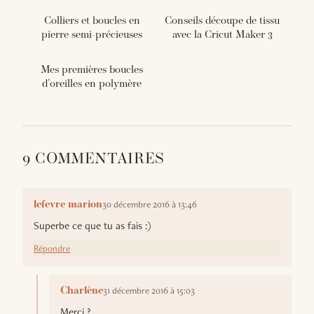
Colliers et boucles en
Conseils découpe de tissu
pierre semi-précieuses
avec la Cricut Maker 3
Mes premières boucles
d'oreilles en polymère
9 COMMENTAIRES
30 décembre 2016 à 13:46
lefevre marion
Superbe ce que tu as fais :)
Répondre
31 décembre 2016 à 15:03
Charlène
Merci ?