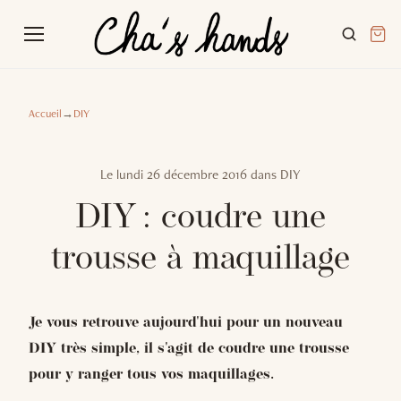
Accueil
→
DIY
Le
lundi 26 décembre 2016
dans
DIY
DIY : coudre une
trousse à maquillage
Je vous retrouve aujourd'hui pour un nouveau
DIY très simple, il s'agit de coudre une trousse
pour y ranger tous vos maquillages.