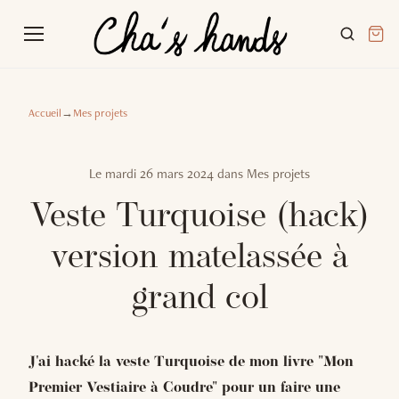
Accueil
→
Mes projets
Le
mardi 26 mars 2024
dans
Mes projets
Veste Turquoise (hack)
version matelassée à
grand col
J'ai hacké la veste Turquoise de mon livre "Mon
Premier Vestiaire à Coudre" pour un faire une