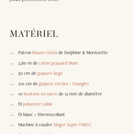
MATÉRIEL
Patron
blouse Gloria
de Delphine & Morissette
2,60 m de
coton jacquard blanc
50 cm de
guipure large
210 cm de
guipure cercles / triangles
10
boutons en nacre
de 12 mm de diamètre
fil
polyester sable
fil blanc + thermocollant
Machine à coudre
Singer Super F687C