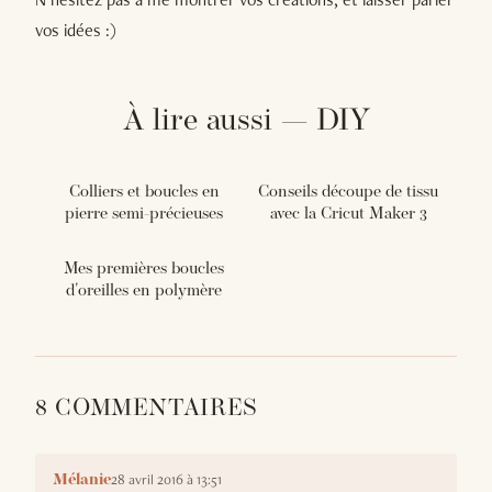
vos idées :)
À lire aussi — DIY
Colliers et boucles en
Conseils découpe de tissu
pierre semi-précieuses
avec la Cricut Maker 3
Mes premières boucles
d'oreilles en polymère
8 COMMENTAIRES
28 avril 2016 à 13:51
Mélanie