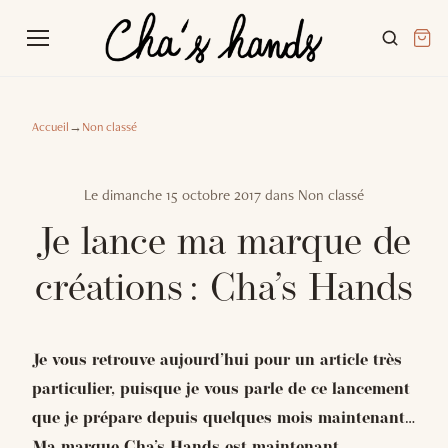
Accueil
→
Non classé
Le
dimanche 15 octobre 2017
dans
Non classé
Je lance ma marque de
créations : Cha’s Hands
Je vous retrouve aujourd’hui pour un article très
particulier, puisque je vous parle de ce lancement
que je prépare depuis quelques mois maintenant…