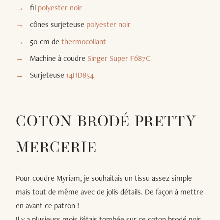
fil
polyester noir
cônes surjeteuse
polyester noir
50 cm de
thermocollant
Machine à coudre
Singer Super F687C
Surjeteuse
14HD854
COTON BRODÉ PRETTY
MERCERIE
Pour coudre Myriam, je souhaitais un tissu assez simple
mais tout de même avec de jolis détails. De façon à mettre
en avant ce patron !
Il y a plusieurs mois j'étais tombée sur ce coton brodé noir