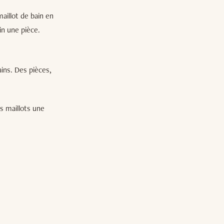
maillot de bain en
in une pièce.
ains. Des pièces,
es maillots une
!