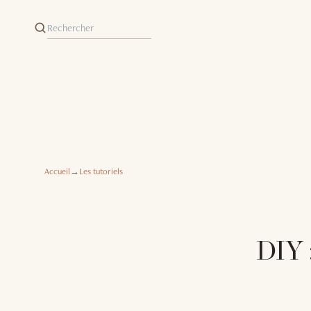
Accueil
→
Les tutoriels
DIY 