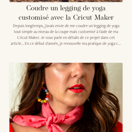
Coudre un legging de yoga
customisé avec la Cricut Maker
Depuis longtemps, j'avais envie de me coudre un legging de yoga
tout simple au niveau de la coupe mais customisé à l'aide de ma
Cricut Maker. Je vous parle en détails de ce projet dans cet
article... En ce début d'année, je renouvelle ma pratique de yoga car
cela me manquait terriblement de ne plus pratiquer. Entre le
rythme totalement changé avec le télétravail et la crise sanitaire
ma fin d'année compliquée en 2021 je n'ai pas repris le chemin du
studio comme je l'aurais aimé. Alors en 2022 je me suis dis qu'il
serait temps de m'octroyer une routine de yoga plus assidue
maintenant que je travaille pour mon compte !