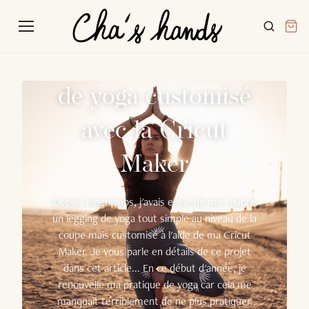
Les tutoriels
-
4 mars 2022
Coudre un legging
de yoga customisé
avec la Cricut
Maker
Depuis longtemps, j'avais envie de me coudre
un legging de yoga tout simple au niveau de la
coupe mais customisé à l'aide de ma Cricut
Maker. Je vous parle en détails de ce projet
dans cet article... En ce début d'année, je
renouvelle ma pratique de yoga car cela me
manquait terriblement de ne plus pratiquer.