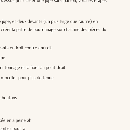
cessus pour créer une jupe sans patron, voici les étapes
 jupe, et deux devants (un plus large que l'autre) en
 créer la patte de boutonnage sur chacune des pièces du
ants endroit contre endroit
upe
outonnage et la fixer au point droit
thermocoller pour plus de tenue
s boutons
isée en à peine 2h
oitier pour la