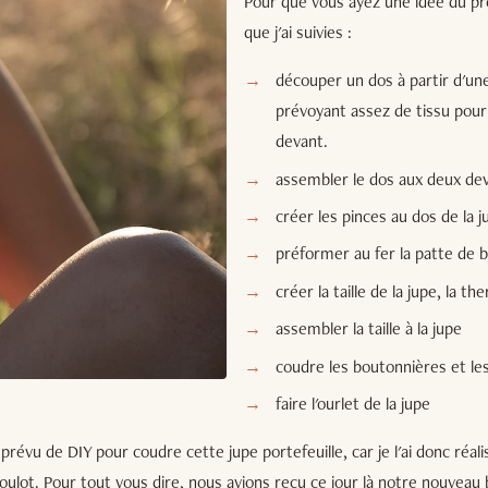
Pour que vous ayez une idée du pro
que j'ai suivies :
découper un dos à partir d'une
prévoyant assez de tissu pour
devant.
assembler le dos aux deux dev
créer les pinces au dos de la j
préformer au fer la patte de b
créer la taille de la jupe, la 
assembler la taille à la jupe
coudre les boutonnières et le
faire l'ourlet de la jupe
 prévu de DIY pour coudre cette jupe portefeuille, car je l'ai donc réal
boulot. Pour tout vous dire, nous avions reçu ce jour là notre nouveau b