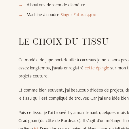
6 boutons de 2 cm de diamètre
Machine à coudre
Singer Futura 4400
LE CHOIX DU TISSU
Ce modèle de jupe portefeuille à carreaux je ne le sors pas d
assez longtemps, j'avais enregistré
cette épingle
sur mon ta
projets couture.
Et comme bien souvent, j'ai beaucoup d'idées de projets, 
le tissu qu'il est compliqué de trouver. Car j'ai une idée bie
Puis ce tissu, je l'ai trouvé il y a maintenant quelques mois 
Gradignan (du côté de Bordeaux). Il s'agit d'un mélange li
en ligne
ici
. Dans des coloris beige et blanc, avec un joli v