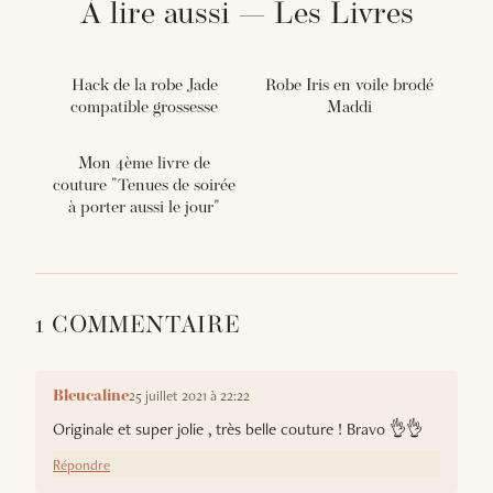
À lire aussi — Les Livres
Hack de la robe Jade
Robe Iris en voile brodé
compatible grossesse
Maddi
Mon 4ème livre de
couture "Tenues de soirée
à porter aussi le jour"
1 COMMENTAIRE
25 juillet 2021 à 22:22
Bleucaline
Originale et super jolie , très belle couture ! Bravo 👌👌
Répondre