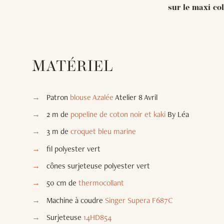
sur le maxi col 
MATÉRIEL
Patron
blouse Azalée
Atelier 8 Avril
2 m de
popeline de coton noir et kaki
By Léa
3 m de
croquet bleu marine
fil polyester vert
cônes surjeteuse polyester vert
50 cm de
thermocollant
Machine à coudre
Singer Supera F687C
Surjeteuse
14HD854