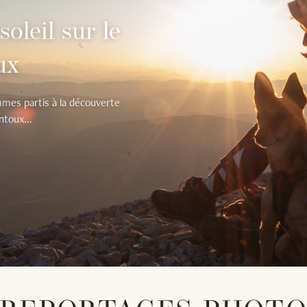
soleil sur le
ux
mes partis à la découverte
ntoux...