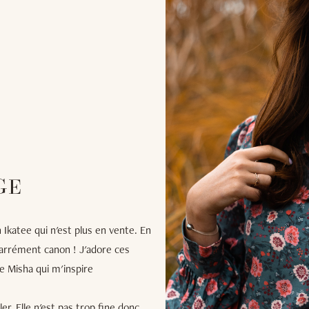
GE
katee qui n'est plus en vente. En
arrément canon ! J'adore ces
e Misha qui m'inspire
er. Elle n'est pas trop fine donc