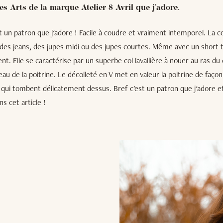
es Arts de la marque Atelier 8 Avril que j'adore.
t un patron que j'adore ! Facile à coudre et vraiment intemporel. La 
 des jeans, des jupes midi ou des jupes courtes. Même avec un short ta
nt. Elle se caractérise par un superbe col lavallière à nouer au ras du 
au de la poitrine. Le décolleté en V met en valeur la poitrine de faç
qui tombent délicatement dessus. Bref c'est un patron que j'adore et
ns cet article !