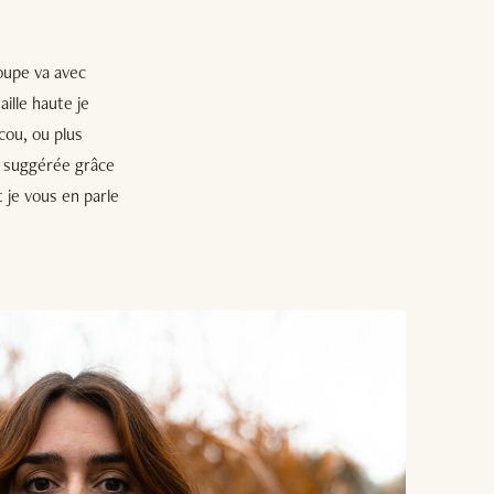
coupe va avec
ille haute je
cou, ou plus
on suggérée grâce
 je vous en parle