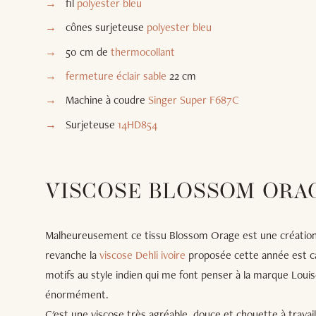
fil
polyester bleu
cônes surjeteuse
polyester bleu
50 cm de
thermocollant
fermeture éclair sable
22 cm
Machine à coudre
Singer Super F687C
Surjeteuse
14HD854
VISCOSE BLOSSOM ORA
Malheureusement ce tissu Blossom Orage est une création I
revanche la
viscose Dehli ivoire
proposée cette année est c
motifs au style indien qui me font penser à la marque Louis
énormément.
C'est une viscose très agréable, douce et chouette à travaill