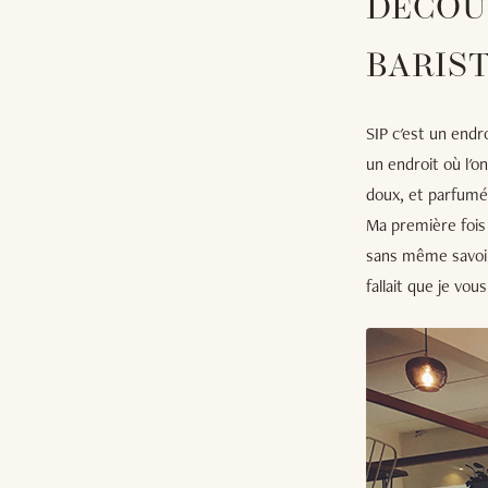
DÉCOU
BARIS
SIP c'est un endr
un endroit où l'o
doux, et parfumé 
Ma première fois 
sans même savoir d
fallait que je vo