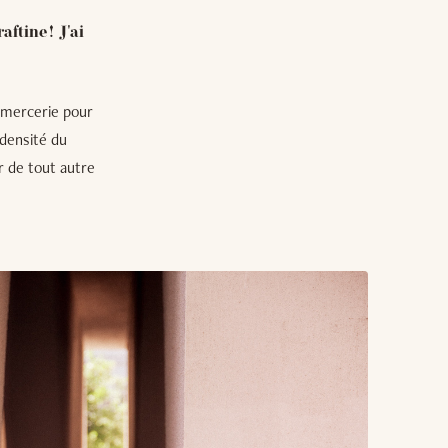
ftine ! J'ai
 mercerie pour
 densité du
r de tout autre