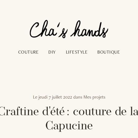
COUTURE
DIY
LIFESTYLE
BOUTIQUE
Le
jeudi 7 juillet 2022
dans
Mes projets
raftine d'été : couture de l
Capucine