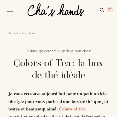
Accueil
→
Non classé
Le
lundi 30 octobre 2017
dans
Non classé
Colors of Tea : la box
de thé idéale
Je vous retrouve aujourd’hui pour un petit article
lifestyle pour vous parler d’une box de thé que j’ai
testée et beaucoup aimé :
Colors of Tea
.
Je suis très en retard car il s’agit de la box de Septembre