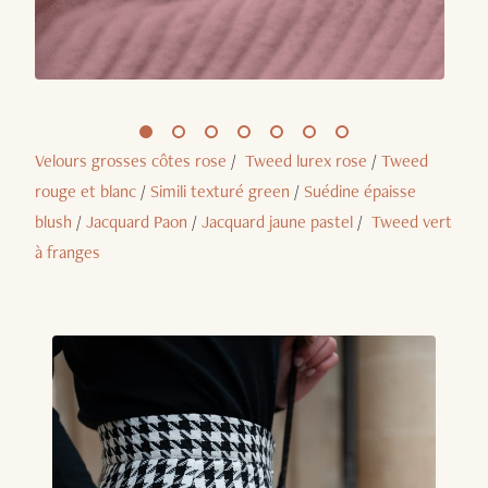
Velours grosses côtes rose
/
Tweed lurex rose
/
Tweed
rouge et blanc
/
Simili texturé green
/
Suédine épaisse
blush
/
Jacquard Paon
/
Jacquard jaune pastel
/
Tweed vert
à franges