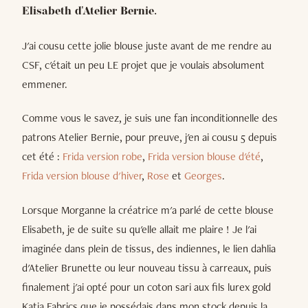
Elisabeth d'Atelier Bernie.
J'ai cousu cette jolie blouse juste avant de me rendre au
CSF, c'était un peu LE projet que je voulais absolument
emmener.
Comme vous le savez, je suis une fan inconditionnelle des
patrons Atelier Bernie, pour preuve, j'en ai cousu 5 depuis
cet été :
Frida version robe
,
Frida version blouse d'été
,
Frida version blouse d'hiver
,
Rose
et
Georges
.
Lorsque Morganne la créatrice m'a parlé de cette blouse
Elisabeth, je de suite su qu'elle allait me plaire ! Je l'ai
imaginée dans plein de tissus, des indiennes, le lien dahlia
d'Atelier Brunette ou leur nouveau tissu à carreaux, puis
finalement j'ai opté pour un coton sari aux fils lurex gold
Katia Fabrics que je possédais dans mon stock depuis la