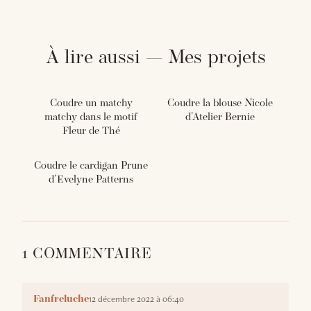
À lire aussi — Mes projets
Coudre un matchy
Coudre la blouse Nicole
matchy dans le motif
d'Atelier Bernie
Fleur de Thé
Coudre le cardigan Prune
d'Evelyne Patterns
1 COMMENTAIRE
12 décembre 2022 à 06:40
Fanfreluche