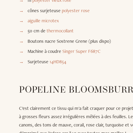
fil
polyester vieux rose
cônes surjeteuse
polyester rose
aiguille microtex
50 cm de
thermocollant
Boutons nacre Sostrene Grene (plus dispo)
Machine à coudre
Singer Super F687C
Surjeteuse
14HD854
POPELINE BLOOMSBURR
C'est clairement ce tissu qui m'a fait craquer pour ce projet
à grosses fleurs assez irrégulières mêlées à des feuilles. L
canons, des tons de mauve, corail, rose clair, turquoise et v