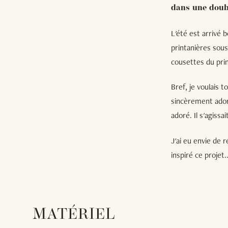
dans une doub
L'été est arrivé
printanières sous
cousettes du prin
Bref, je voulais
sincèrement ador
adoré. Il s'agissai
J'ai eu envie de 
inspiré ce projet..
MATÉRIEL