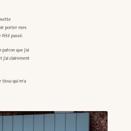
usette
voir porter mes
 l'été passé.
patron que j'ai
j'ai clairement
 tissu qui m'a