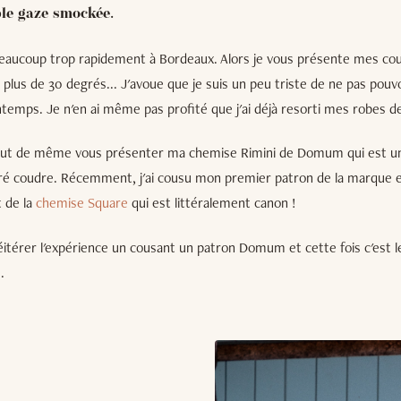
le gaze smockée.
 beaucoup trop rapidement à Bordeaux. Alors je vous présente mes co
 plus de 30 degrés... J'avoue que je suis un peu triste de ne pas pou
temps. Je n'en ai même pas profité que j'ai déjà resorti mes robes de
 tout de même vous présenter ma chemise Rimini de Domum qui est un 
é coudre. Récemment, j'ai cousu mon premier patron de la marque et 
t de la
chemise Square
qui est littéralement canon !
réitérer l'expérience un cousant un patron Domum et cette fois c'est le
.