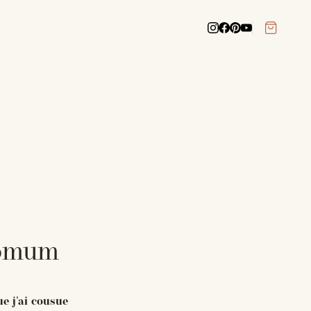
Domum
e j'ai cousue