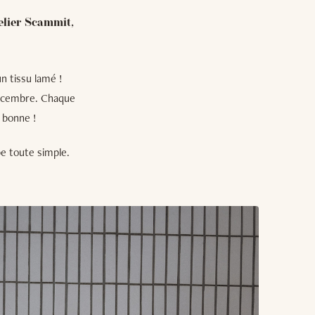
elier Scammit,
n tissu lamé !
 décembre. Chaque
a bonne !
be toute simple.