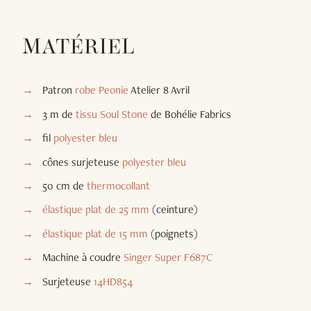
MATÉRIEL
Patron
robe
Peonie
Atelier 8 Avril
3 m de
tissu Soul Stone
de Bohélie Fabrics
fil
polyester bleu
cônes surjeteuse
polyester bleu
50 cm de
thermocollant
élastique plat de 25 mm
(ceinture)
élastique plat de 15 mm
(poignets)
Machine à coudre
Singer Super F687C
Surjeteuse
14HD854