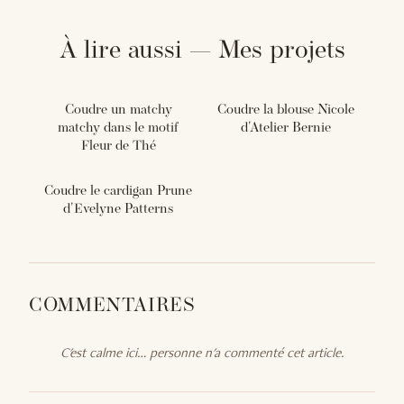
À lire aussi — Mes projets
Coudre un matchy
Coudre la blouse Nicole
matchy dans le motif
d'Atelier Bernie
Fleur de Thé
Coudre le cardigan Prune
d'Evelyne Patterns
COMMENTAIRES
C'est calme ici… personne n'a commenté cet article.