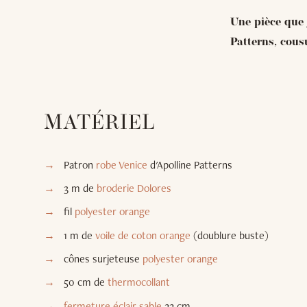
Une pièce que j
Patterns, cous
MATÉRIEL
Patron
robe Venice
d'Apolline Patterns
3 m de
broderie Dolores
fil
polyester orange
1 m de
voile de coton orange
(doublure buste)
cônes surjeteuse
polyester orange
50 cm de
thermocollant
fermeture éclair sable
22 cm