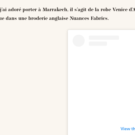
'ai adoré porter à Marrakech, il s'agit de la robe Venice d'
ue dans une broderie anglaise Nuances Fabrics.
View t