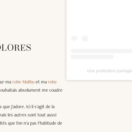
OLORES
Une publication partag
pour ma
robe Malibu
et ma
robe
 souhaitais absolument me coudre
ue j'adore. Ici il s'agit de la
mais les autres sont tout aussi
ités que l'on n'a pas l'habitude de