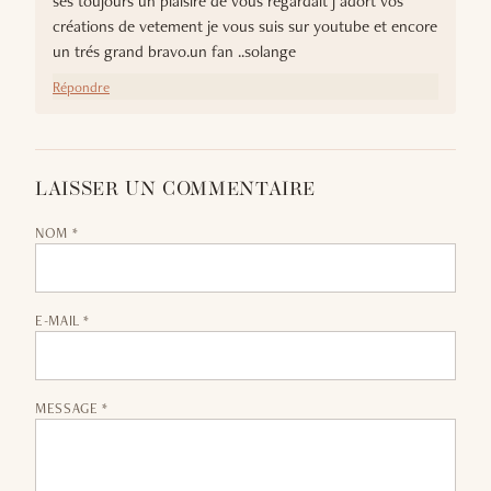
ses toujours un plaisire de vous regardait j adort vos
créations de vetement je vous suis sur youtube et encore
un trés grand bravo.un fan ..solange
Répondre
LAISSER UN COMMENTAIRE
NOM *
E-MAIL *
MESSAGE *