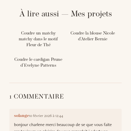
À lire aussi — Mes projets
Coudre un matchy
Coudre la blouse Nicole
matchy dans le motif
d'Atelier Bernie
Fleur de Thé
Coudre le cardigan Prune
d'Evelyne Patterns
1 COMMENTAIRE
10 février 2026 à 12:44
solange
bonjour charlene merci beaucoup de se que vous faite