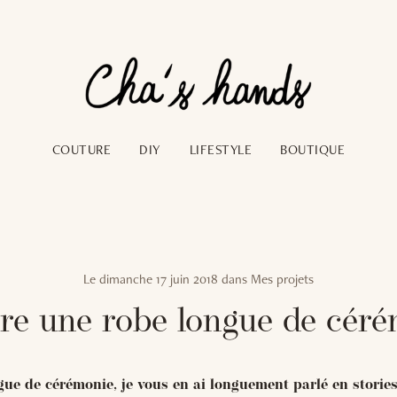
COUTURE
DIY
LIFESTYLE
BOUTIQUE
Le
dimanche 17 juin 2018
dans
Mes projets
re une robe longue de céré
gue de cérémonie, je vous en ai longuement parlé en storie