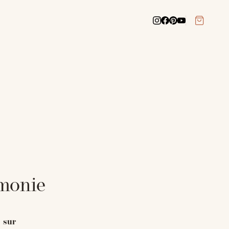
monie
s sur