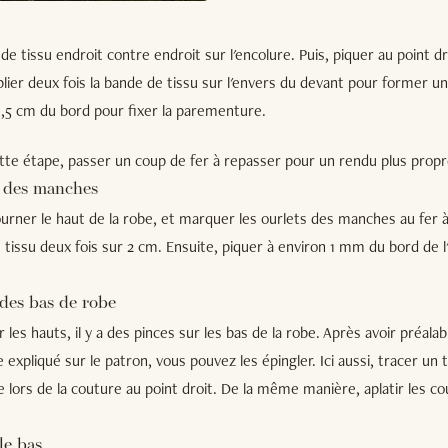
 de tissu endroit contre endroit sur l'encolure. Puis, piquer au point d
plier deux fois la bande de tissu sur l'envers du devant pour former un
1,5 cm du bord pour fixer la parementure.
tte étape, passer un coup de fer à repasser pour un rendu plus propr
s des manches
urner le haut de la robe, et marquer les ourlets des manches au fer 
le tissu deux fois sur 2 cm. Ensuite, piquer à environ 1 mm du bord de l
 des bas de robe
es hauts, il y a des pinces sur les bas de la robe. Après avoir préa
expliqué sur le patron, vous pouvez les épingler. Ici aussi, tracer un 
re lors de la couture au point droit. De la même manière, aplatir les co
le bas