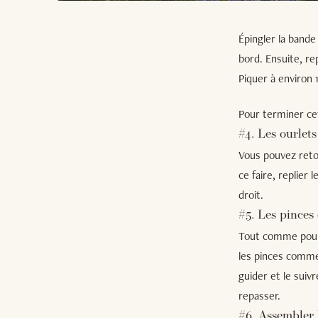
Épingler la bande
bord. Ensuite, re
Piquer à environ 
Pour terminer ce
#4. Les ourlet
Vous pouvez reto
ce faire, replier 
droit.
#5. Les pinces
Tout comme pour l
les pinces comme 
guider et le suiv
repasser.
#6. Assembler 