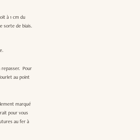
roit à 1 cm du
e sorte de biais.
e.
à repasser. Pour
'ourlet au point
lablement marqué
trait pour vous
utures au fer à