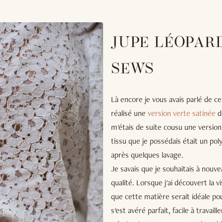
JUPE LÉOPARD
SEWS
Là encore je vous avais parlé de c
réalisé une
version verte satinée
d
m'étais de suite cousu une versio
tissu que je possédais était un poly
après quelques lavage.
Je savais que je souhaitais à nouv
qualité. Lorsque j'ai découvert la v
que cette matière serait idéale po
s'est avéré parfait, facile à travai