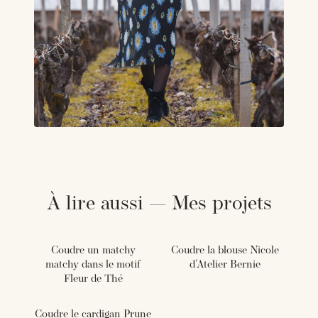
À lire aussi — Mes projets
Coudre un matchy
Coudre la blouse Nicole
matchy dans le motif
d'Atelier Bernie
Fleur de Thé
Coudre le cardigan Prune