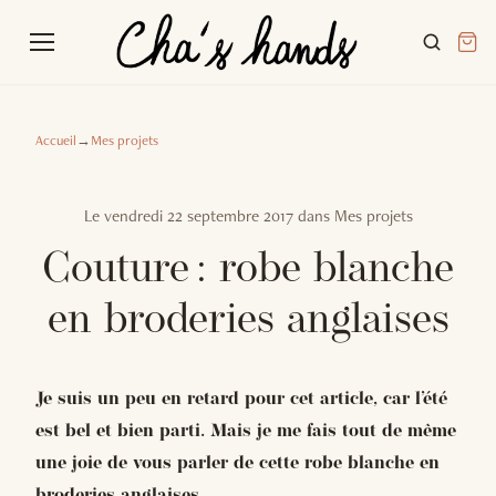
Accueil
→
Mes projets
Le
vendredi 22 septembre 2017
dans
Mes projets
Couture : robe blanche
en broderies anglaises
Je suis un peu en retard pour cet article, car l’été
est bel et bien parti. Mais je me fais tout de même
une joie de vous parler de cette robe blanche en