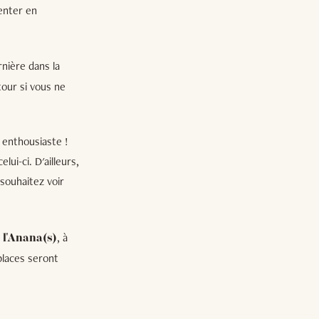
ienter en
rnière dans la
tour si vous ne
s enthousiaste !
i-ci. D'ailleurs,
 souhaitez voir
, à
 l'Anana(s)
places seront