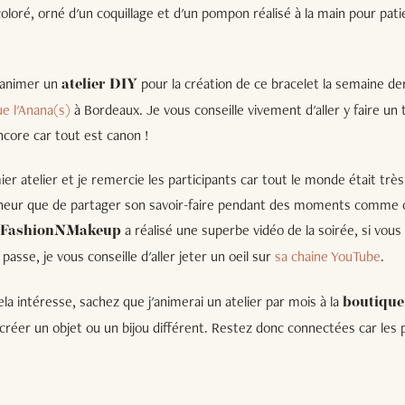
 coloré, orné d'un coquillage et d'un pompon réalisé à la main pour pat
 d'animer un
pour la création de ce bracelet la semaine de
atelier DIY
e l'Anana(s)
à Bordeaux. Je vous conseille vivement d'aller y faire un 
ncore car tout est canon !
er atelier et je remercie les participants car tout le monde était trè
heur que de partager son savoir-faire pendant des moments comme celu
a réalisé une superbe vidéo de la soirée, si vous
FashionNMakeup
asse, je vous conseille d'aller jeter un oeil sur
sa chaine YouTube
.
ela intéresse, sachez que j'animerai un atelier par mois à la
boutique
créer un objet ou un bijou différent. Restez donc connectées car les 