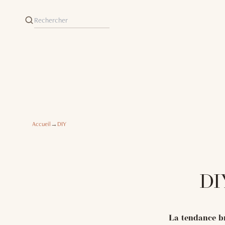
Accueil
→
DIY
DIY
La tendance br