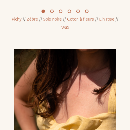
Vichy
//
Zèbre
//
Soie noire
//
Coton à fleurs
//
Lin rose
//
Wax