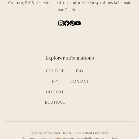
Couture, DIY & lifestyle — patrons, tutoriels et inspirations faits main
par Charlène.
Explorer
Informations
COUTURE
FAQ
DIY
CONTACT
LIFESTYLE
BOUTIQUE
© 2020–2026 Cha's Hands — Tous droits réservés
Fait avec amour par
Alex
et avec l'aide indispensable d'Ugo