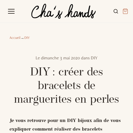
Accueil
→
DIY
Le
dimanche 3 mai 2020
dans
DIY
DIY : créer des
bracelets de
marguerites en perles
Je vous retrouve pour un DIY bijoux afin de vous
expliquer comment réaliser des bracelets