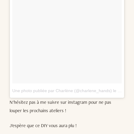
Une photo publiée par Charlène (@charlene_hands)
le 7 Déc. 2016 à 0h40 PST
N'hésitez pas à me suivre sur instagram pour ne pas
louper les prochains ateliers !
J'espère que ce DIY vous aura plu !