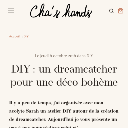
Accueil
→
DIY
Le
jeudi 6 octobre 2016
dans
DIY
DIY : un dreamcatcher
pour une déco bohème
Il y a peu de temps, j'ai organisée avec mon
acolyte Sarah un atelier DIY autour de la création
de dreamcatcher. Aujourd'hui je vous présente un