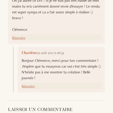
Oh j'ai adoré ce DIY ! Si je ne suis pas très habile de mes
mains tu m'a carrément donné envie d'essayer ! Le rendu
est super sympa et ca a l'air assez simple à réaliser :)
bravo !
Clémence
Répondre
22 août 2017 à 06:33
Charlène
Bonjour Clémence, merci pour ton commentaire !
J'espère que tu essayeras car oui c'est très simple :)
N'hésite pas à me montrer ta création ! Belle
journée !
Répondre
LAISSER UN COMMENTAIRE