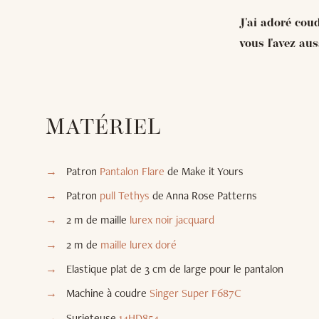
J'ai adoré cou
vous l'avez au
MATÉRIEL
Patron
Pantalon Flare
de Make it Yours
Patron
pull Tethys
de Anna Rose Patterns
2 m de maille
lurex noir jacquard
2 m de
maille lurex doré
Elastique plat de 3 cm de large pour le pantalon
Machine à coudre
Singer Super F687C
Surjeteuse
14HD854