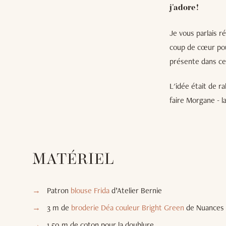
j'adore !
Je vous parlais 
coup de cœur pou
présente dans cet
L'idée était de r
faire Morgane - la
MATÉRIEL
Patron
blouse Frida
d’Atelier Bernie
3 m de
broderie Déa couleur Bright Green
de Nuances 
1,50 m de coton pour la doublure