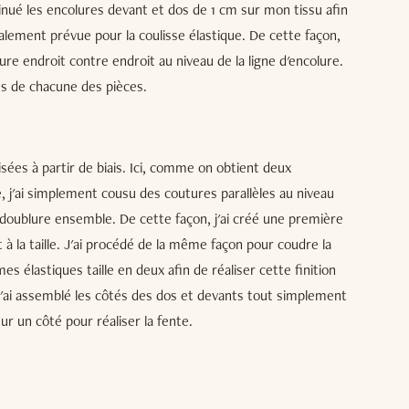
minué les encolures devant et dos de 1 cm sur mon tissu afin
tialement prévue pour la coulisse élastique. De cette façon,
re endroit contre endroit au niveau de la ligne d'encolure.
tés de chacune des pièces.
lisées à partir de biais. Ici, comme on obtient deux
e, j'ai simplement cousu des coutures parallèles au niveau
a doublure ensemble. De cette façon, j'ai créé une première
 à la taille. J'ai procédé de la même façon pour coudre la
mes élastiques taille en deux afin de réaliser cette finition
j'ai assemblé les côtés des dos et devants tout simplement
ur un côté pour réaliser la fente.