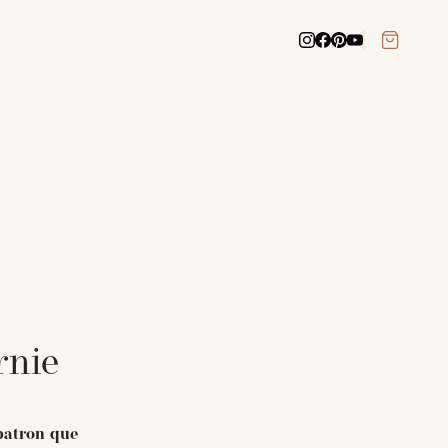
rnie
 patron que