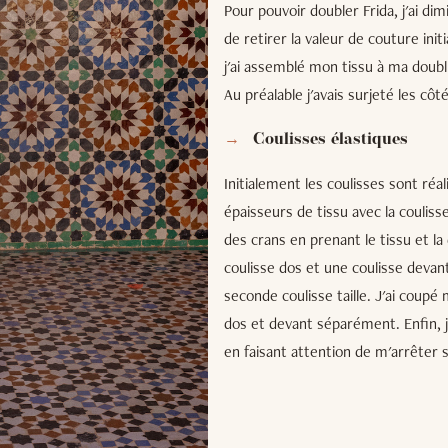
Pour pouvoir doubler Frida, j'ai di
de retirer la valeur de couture ini
j'ai assemblé mon tissu à ma doublu
Au préalable j'avais surjeté les cô
Coulisses élastiques
Initialement les coulisses sont réa
épaisseurs de tissu avec la couliss
des crans en prenant le tissu et l
coulisse dos et une coulisse devant
seconde coulisse taille. J'ai coupé 
dos et devant séparément. Enfin, 
en faisant attention de m'arrêter s