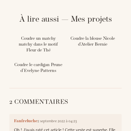
À lire aussi — Mes projets
Coudre un matchy
Coudre la blouse Nicole
matchy dans le motif
d'Atelier Bernie
Fleur de Thé
Coudre le cardigan Prune
d'Evelyne Patterns
2 COMMENTAIRES
2 septembre 2022 à 04:23
Fanfreluche
Oh ! J'avais raté cet article ! Cette veste est superbe. Elle