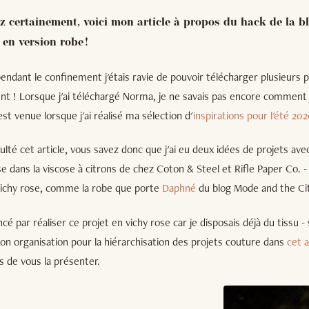
ez certainement, voici mon article à propos du hack de la 
en version robe !
 pendant le confinement j'étais ravie de pouvoir télécharger plusieurs 
 ! Lorsque j'ai téléchargé Norma, je ne savais pas encore comment j'
 est venue lorsque j'ai réalisé ma sélection d'
inspirations pour l'été 20
ulté cet article, vous savez donc que j'ai eu deux idées de projets av
e dans la viscose à citrons de chez Coton & Steel et Rifle Paper Co. -
vichy rose, comme la robe que porte
Daphné
du blog Mode and the Cit
é par réaliser ce projet en vichy rose car je disposais déjà du tissu 
on organisation pour la hiérarchisation des projets couture dans
cet a
 de vous la présenter.