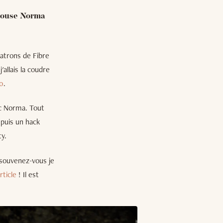
blouse Norma
patrons de Fibre
allais la coudre
20
.
ec Norma. Tout
 puis un hack
y.
- souvenez-vous je
rticle
! Il est