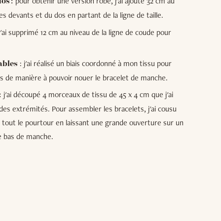
pour obtenir une version robe, j'ai ajouté 32 cm au
dos :
s devants et du dos en partant de la ligne de taille.
j'ai supprimé 12 cm au niveau de la ligne de coude pour
: j'ai réalisé un biais coordonné à mon tissu pour
ables
les de manière à pouvoir nouer le bracelet de manche.
j'ai découpé 4 morceaux de tissu de 45 x 4 cm que j'ai
:
es extrémités. Pour assembler les bracelets, j'ai cousu
 tout le pourtour en laissant une grande ouverture sur un
 le bas de manche.