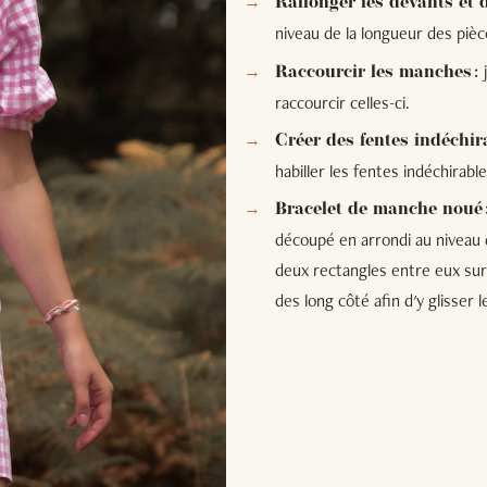
Rallonger les devants et 
niveau de la longueur des pièce
Raccourcir les manches :
raccourcir celles-ci.
Créer des fentes indéchir
habiller les fentes indéchirab
Bracelet de manche noué 
découpé en arrondi au niveau d
deux rectangles entre eux sur
des long côté afin d'y glisser