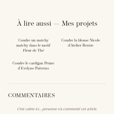
À lire aussi — Mes projets
Coudre un matchy
Coudre la blouse Nicole
matchy dans le motif
d'Atelier Bernie
Fleur de Thé
Coudre le cardigan Prune
d'Evelyne Patterns
COMMENTAIRES
C'est calme ici… personne n'a commenté cet article.