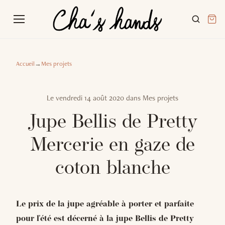
Accueil
→
Mes projets
Le
vendredi 14 août 2020
dans
Mes projets
Jupe Bellis de Pretty
Mercerie en gaze de
coton blanche
Le prix de la jupe agréable à porter et parfaite
pour l'été est décerné à la jupe Bellis de Pretty