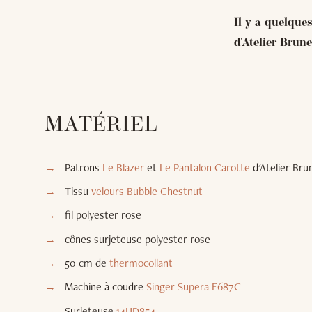
Il y a quelque
d'Atelier Brune
MATÉRIEL
Patrons
Le Blazer
et
Le Pantalon Carotte
d'Atelier Bru
Tissu
velours Bubble Chestnut
fil polyester rose
cônes surjeteuse polyester rose
50 cm de
thermocollant
Machine à coudre
Singer Supera F687C
Surjeteuse
14HD854