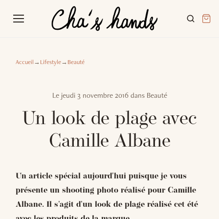
Accueil
→
Lifestyle
→
Beauté
Le
jeudi 3 novembre 2016
dans
Beauté
Un look de plage avec
Camille Albane
Un article spécial aujourd'hui puisque je vous
présente un shooting photo réalisé pour Camille
Albane. Il s'agit d'un look de plage réalisé cet été