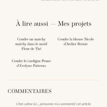
À lire aussi — Mes projets
Coudre un matchy
Coudre la blouse Nicole
matchy dans le motif
d'Atelier Bernie
Fleur de Thé
Coudre le cardigan Prune
d'Evelyne Patterns
COMMENTAIRES
C'est calme ici… personne n'a commenté cet article.