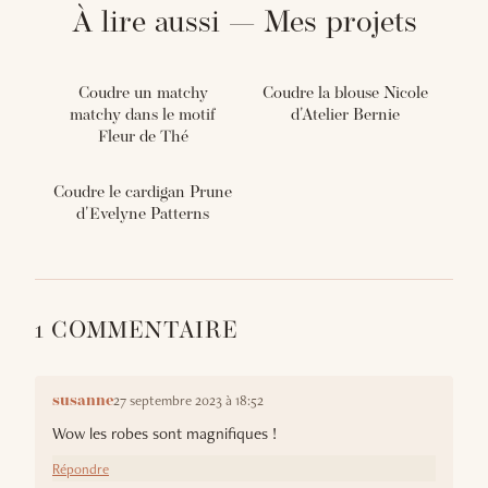
À lire aussi — Mes projets
Coudre un matchy
Coudre la blouse Nicole
matchy dans le motif
d'Atelier Bernie
Fleur de Thé
Coudre le cardigan Prune
d'Evelyne Patterns
1 COMMENTAIRE
27 septembre 2023 à 18:52
susanne
Wow les robes sont magnifiques !
Répondre