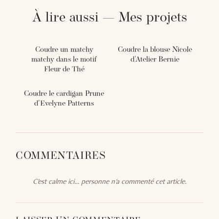
À lire aussi — Mes projets
Coudre un matchy
Coudre la blouse Nicole
matchy dans le motif
d'Atelier Bernie
Fleur de Thé
Coudre le cardigan Prune
d'Evelyne Patterns
COMMENTAIRES
C'est calme ici… personne n'a commenté cet article.