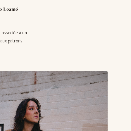
be Leamé
e associée à un
eaux patrons