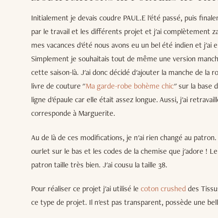
Initialement je devais coudre PAUL.E l'été passé, puis final
par le travail et les différents projet et j'ai complètement 
mes vacances d'été nous avons eu un bel été indien et j'ai 
Simplement je souhaitais tout de même une version manche
cette saison-là. J'ai donc décidé d'ajouter la manche de l
livre de couture "
Ma garde-robe bohème chic
" sur la base d
ligne d'épaule car elle était assez longue. Aussi, j'ai retrava
corresponde à Marguerite.
Au de là de ces modifications, je n'ai rien changé au patron. 
ourlet sur le bas et les codes de la chemise que j'adore ! Le
patron taille très bien. J'ai cousu la taille 38.
Pour réaliser ce projet j'ai utilisé le
coton crushed
des Tissus
ce type de projet. Il n'est pas transparent, possède une bell