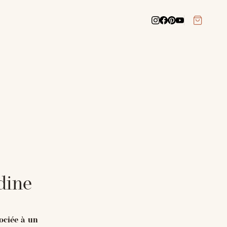
dine
ociée à un