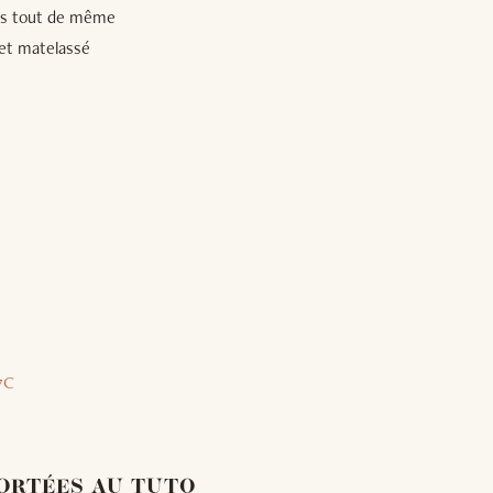
suis tout de même
let matelassé
7C
ORTÉES AU TUTO