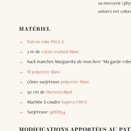
sa mercerie (phys
univers est coloré
MATÉRIEL
Patron robe PAUL.E
2 m de
coton crushed blanc
hack manches Marguerite de mon livre "Ma garde-rob
fil polyester blanc
cônes surjeteuse
polyester blanc
50 cm de
thermocollant
Machine à coudre
Supera F687C
Surjeteuse
14HD854
MODIFICATIONS APPORTÉES AU PA