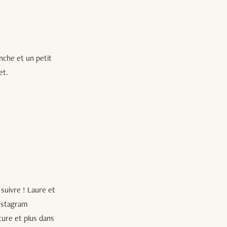
nche et un petit
et.
s suivre ! Laure et
Instagram
ture et plus dans