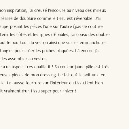
 inspiration, j'ai creusé l'encolure au niveau des milieux
e réalisé de doublure comme le tissu est réversible. J'ai
superposant les pièces l'une sur l'autre (pas de couture
enir les côtés et les lignes d'épaules, j'ai cousu des doubles
tout le pourtour du veston ainsi que sur les emmanchures.
tangles pour créer les poches plaquées. Là encore j'ai
 les assembler au veston.
 a un aspect très qualitatif ! Sa couleur jaune pâle est très
uses pièces de mon dressing. Le fait qu'elle soit unie en
le. La fausse fourrure sur l'intérieur du tissu tient bien
git vraiment d'un tissu super pour l'hiver !