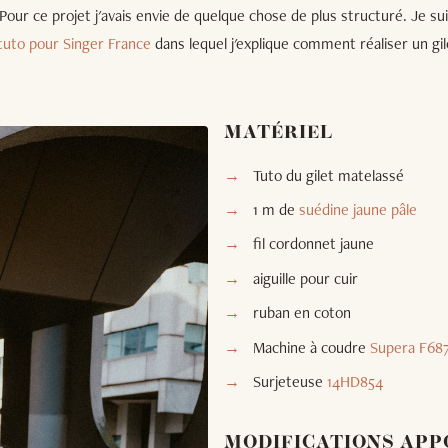
 Pour ce projet j'avais envie de quelque chose de plus structuré. Je 
tuto pour Singer France
dans lequel j'explique comment réaliser un gi
MATÉRIEL
Tuto du gilet matelassé
1 m de
suédine jaune pâle
fil cordonnet jaune
aiguille pour cuir
ruban en coton
Machine à coudre
Supera F68
Surjeteuse
14HD854
MODIFICATIONS APP